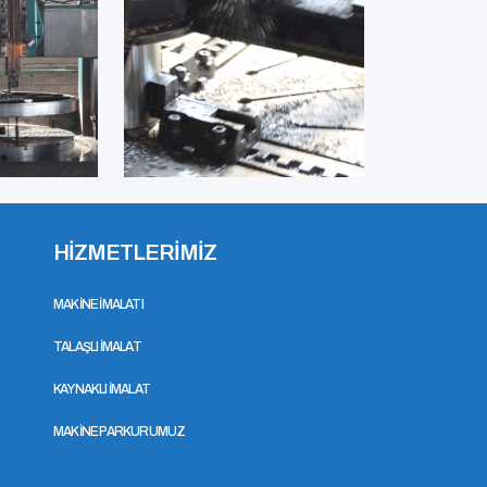
HİZMETLERİMİZ
MAKİNE İMALATI
TALAŞLI İMALAT
KAYNAKLI İMALAT
MAKİNE PARKURUMUZ