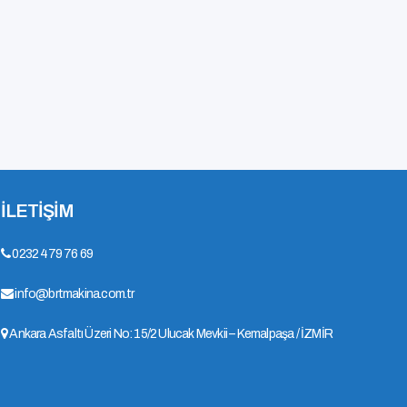
İLETİŞİM
0232 479 76 69
info@brtmakina.com.tr
Ankara Asfaltı Üzeri No: 15/2 Ulucak Mevkii – Kemalpaşa / İZMİR